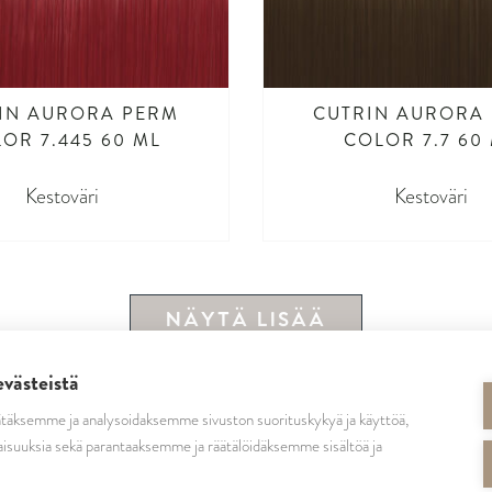
IN AURORA PERM
CUTRIN AURORA
OR 7.445 60 ML
COLOR 7.7 60
Kestoväri
Kestoväri
NÄYTÄ LISÄÄ
evästeistä
täksemme ja analysoidaksemme sivuston suorituskykyä ja käyttöä,
SEURAA MEITÄ
isuuksia sekä parantaaksemme ja räätälöidäksemme sisältöä ja