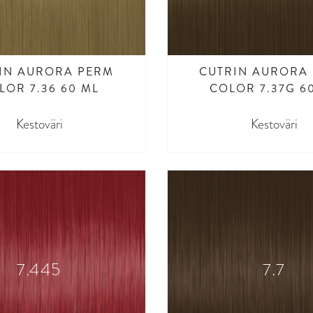
IN AURORA PERM
CUTRIN AURORA
LOR 7.36 60 ML
COLOR 7.37G 6
Kestoväri
Kestoväri
7.445
7.7