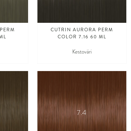
 PERM
CUTRIN AURORA PERM
 ML
COLOR 7.16 60 ML
Kestoväri
7.4