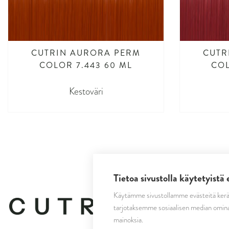
CUTRIN AURORA PERM
CUTR
COLOR 7.443 60 ML
COL
Kestoväri
Tietoa sivustolla käytetyistä 
Käytämme sivustollamme evästeitä kerä
tarjotaksemme sosiaalisen median omina
mainoksia.