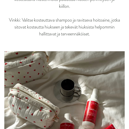
kiillon.
Vinkki: Valitse kosteuttava shampoo ja ravitseva hoitoaine, jotka
sitovat kosteutta hiukseen ja tekevät hiuksista helpommin
hallittavat ja terveennäköiset.