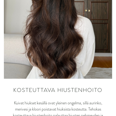
KOSTEUTTAVA HIUSTENHOITO
Kuivat hiukset kesällä ovat yleinen ongelma, sillä aurinko,
merivesi ja kloori poistavat hiuksista kosteutta. Tehokas
kosteuttava hiustenhoito palauttaa hiusten pehmeyden ja