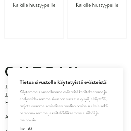
Kaikille hiustyypeille
Kaikille hiustyypeille
asdasdasd
asdasdasd
Tietoa sivustolla käytetyistä evästeistä
Tietosuojaseloste
Käytämme sivustollamme evästeitä kerätäksemme ja
Tilaus- ja toimitusehdot
analysoidaksemme sivuston suorituskykyä ja käyttöä,
Evästeasetukset
tarjotaksemme sosiaalisen median ominaisuuksia sekä
parantaaksemme ja räätälöidäksemme sisältöä ja
All rights reserved © CUTRIN
2026
mainoksia.
Lue lisää