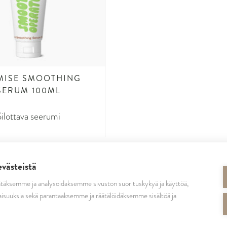
MISE SMOOTHING
SERUM 100ML
Silottava seerumi
evästeistä
täksemme ja analysoidaksemme sivuston suorituskykyä ja käyttöä,
SEURAA MEITÄ
isuuksia sekä parantaaksemme ja räätälöidäksemme sisältöä ja
cutrinsuomi