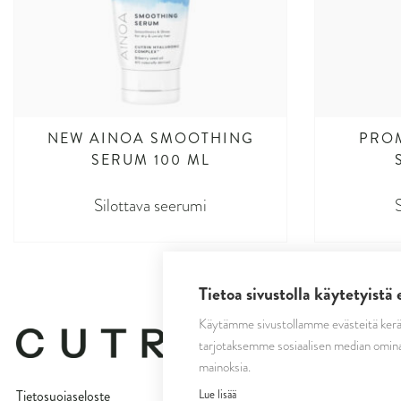
NEW AINOA SMOOTHING
PRO
SERUM 100 ML
Silottava seerumi
Tietoa sivustolla käytetyistä 
Käytämme sivustollamme evästeitä kerä
tarjotaksemme sosiaalisen median omina
mainoksia.
Lue lisää
Tietosuojaseloste