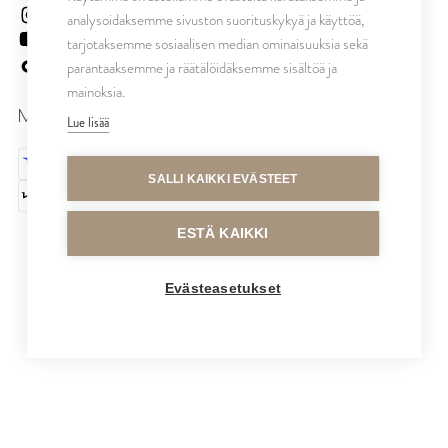
cutrinfinland
analysoidaksemme sivuston suorituskykyä ja käyttöä,
CutrinFinland
tarjotaksemme sosiaalisen median ominaisuuksia sekä
cutrinfinland
parantaaksemme ja räätälöidäksemme sisältöä ja
mainoksia.
MAKSUTAVAT
Lue lisää
SALLI KAIKKI EVÄSTEET
ESTÄ KAIKKI
Evästeasetukset