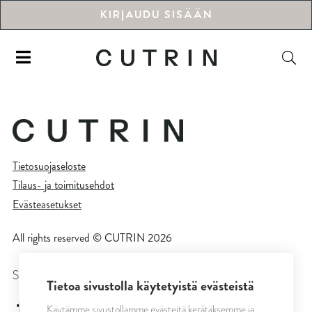
KIRJAUDU SISÄÄN
Tietosuojaseloste
Tilaus- ja toimitusehdot
Evästeasetukset
All rights reserved © CUTRIN
2026
SEURAA MEITÄ
Tietoa sivustolla käytetyistä evästeistä
cutrinsuomi
Käytämme sivustollamme evästeitä kerätäksemme ja