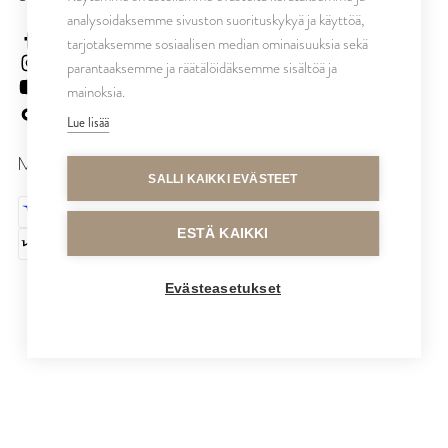
analysoidaksemme sivuston suorituskykyä ja käyttöä,
cutrinsuomi
tarjotaksemme sosiaalisen median ominaisuuksia sekä
cutrinfinland
parantaaksemme ja räätälöidäksemme sisältöä ja
CutrinFinland
mainoksia.
cutrinfinland
Lue lisää
MAKSUTAVAT
SALLI KAIKKI EVÄSTEET
ESTÄ KAIKKI
Evästeasetukset