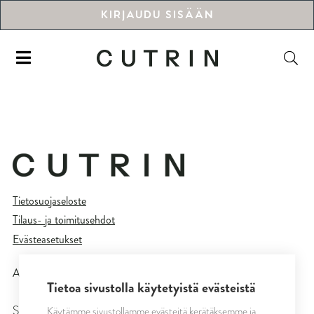
KIRJAUDU SISÄÄN
Tietosuojaseloste
Tilaus- ja toimitusehdot
Evästeasetukset
All rights reserved © CUTRIN
2026
Tietoa sivustolla käytetyistä evästeistä
Käytämme sivustollamme evästeitä kerätäksemme ja
SEURAA MEITÄ