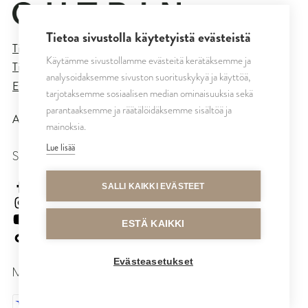
Tietoa sivustolla käytetyistä evästeistä
Tietosuojaseloste
Käytämme sivustollamme evästeitä kerätäksemme ja
Tilaus- ja toimitusehdot
analysoidaksemme sivuston suorituskykyä ja käyttöä,
Evästeasetukset
tarjotaksemme sosiaalisen median ominaisuuksia sekä
parantaaksemme ja räätälöidäksemme sisältöä ja
All rights reserved © CUTRIN
2026
mainoksia.
Lue lisää
SEURAA MEITÄ
cutrinsuomi
SALLI KAIKKI EVÄSTEET
cutrinfinland
CutrinFinland
ESTÄ KAIKKI
cutrinfinland
Evästeasetukset
MAKSUTAVAT