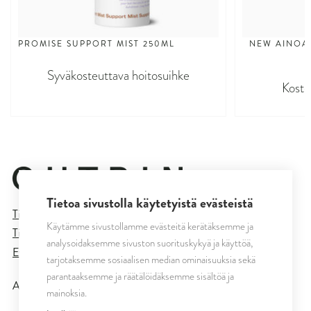
PROMISE SUPPORT MIST 250ML
NEW AINOA 
Syväkosteuttava hoitosuihke
Koste
Tietoa sivustolla käytetyistä evästeistä
Tietosuojaseloste
Käytämme sivustollamme evästeitä kerätäksemme ja
Tilaus- ja toimitusehdot
analysoidaksemme sivuston suorituskykyä ja käyttöä,
Evästeasetukset
tarjotaksemme sosiaalisen median ominaisuuksia sekä
parantaaksemme ja räätälöidäksemme sisältöä ja
All rights reserved © CUTRIN
2026
mainoksia.