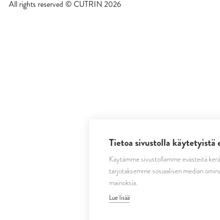
All rights reserved © CUTRIN
2026
Tietoa sivustolla käytetyistä 
Käytämme sivustollamme evästeitä kerä
tarjotaksemme sosiaalisen median omina
mainoksia.
Lue lisää