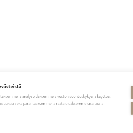
evästeistä
täksemme ja analysoidaksemme sivuston suorituskykyä ja käyttöä,
isuuksia sekä parantaaksemme ja räätälöidäksemme sisältöä ja