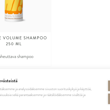
E VOLUME SHAMPOO
250 ML
uheuttava shampoo
evästeistä
täksemme ja analysoidaksemme sivuston suorituskykyä ja käyttöä,
SEURAA MEITÄ
isuuksia sekä parantaaksemme ja räätälöidäksemme sisältöä ja
cutrinsuomi