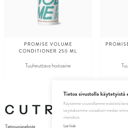
PROMISE VOLUME
PROMIS
CONDITIONER 250 ML
Tuuheuttava hoitoaine
Tu
Tietoa sivustolla käytetyistä 
Käytämme sivustollamme evästeitä kerä
tarjotaksemme sosiaalisen median omina
mainoksia.
Lue lisää
Tietosuojaseloste