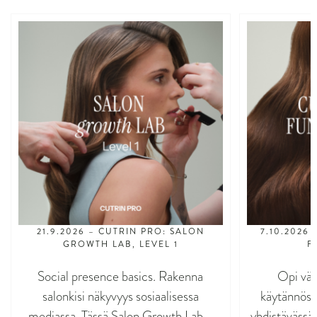
21.9.2026 – CUTRIN PRO: SALON
7.10.2026
GROWTH LAB, LEVEL 1
F
Social presence basics. Rakenna
Opi vär
salonkisi näkyvyys sosiaalisessa
käytännöss
mediassa. Tässä Salon Growth Lab -
yhdistävässä 