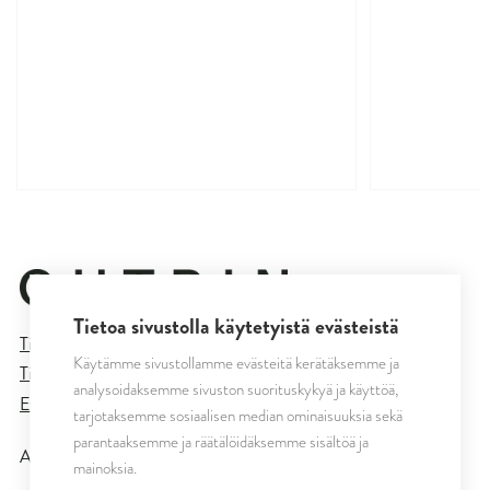
Tietoa sivustolla käytetyistä evästeistä
Tietosuojaseloste
Käytämme sivustollamme evästeitä kerätäksemme ja
Tilaus- ja toimitusehdot
analysoidaksemme sivuston suorituskykyä ja käyttöä,
Evästeasetukset
tarjotaksemme sosiaalisen median ominaisuuksia sekä
parantaaksemme ja räätälöidäksemme sisältöä ja
All rights reserved © CUTRIN
2026
mainoksia.