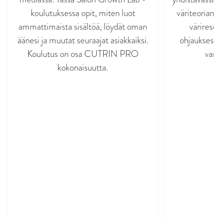
koulutuksessa opit, miten luot
väriteorian
ammattimaista sisältöä, löydät oman
värires
äänesi ja muutat seuraajat asiakkaiksi.
ohjauksess
Koulutus on osa CUTRIN PRO
var
kokonaisuutta.