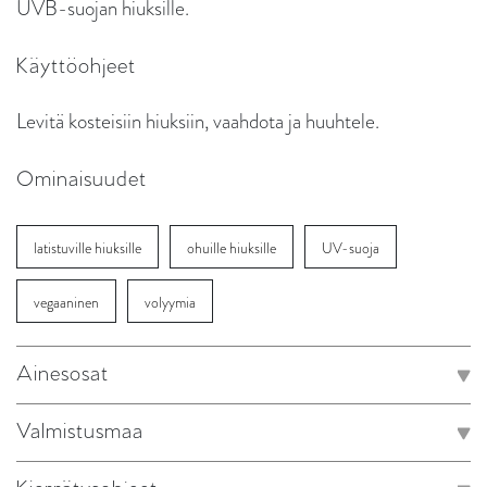
UVB-suojan hiuksille.
Käyttöohjeet
Levitä kosteisiin hiuksiin, vaahdota ja huuhtele.
Ominaisuudet
latistuville hiuksille
ohuille hiuksille
UV-suoja
vegaaninen
volyymia
Ainesosat
Valmistusmaa