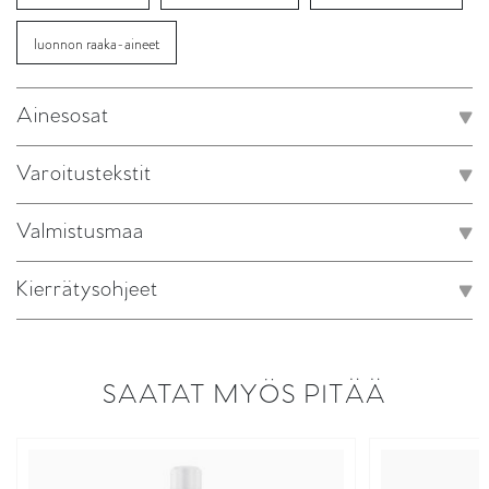
luonnon raaka-aineet
Ainesosat
Varoitustekstit
Valmistusmaa
Kierrätysohjeet
SAATAT MYÖS PITÄÄ