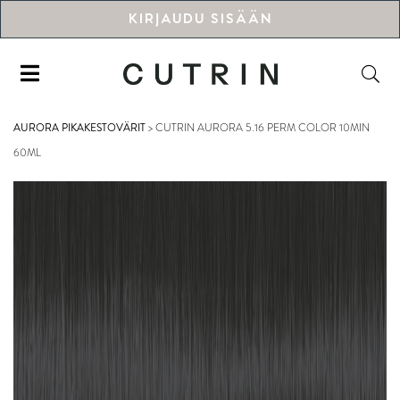
KIRJAUDU SISÄÄN
AURORA PIKAKESTOVÄRIT
>
CUTRIN AURORA 5.16 PERM COLOR 10MIN
60ML