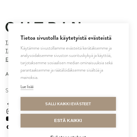
Tietoa sivustolla käytetyistä evästeistä
Tietosuojaseloste
Käytämme sivustollamme evästeitä kerätäksemme ja
Tilaus- ja toimitusehdot
analysoidaksemme sivuston suorituskykyä ja käyttöä,
Evästeasetukset
tarjotaksemme sosiaalisen median ominaisuuksia sekä
parantaaksemme ja räätälöidäksemme sisältöä ja
All rights reserved © CUTRIN
2026
mainoksia.
Lue lisää
SEURAA MEITÄ
cutrinsuomi
SALLI KAIKKI EVÄSTEET
cutrinfinland
CutrinFinland
ESTÄ KAIKKI
cutrinfinland