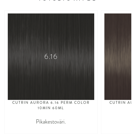
6.16
CUTRIN AURORA 6.16 PERM COLOR
CUTRIN AU
10MIN 60ML
Pikakestoväri.