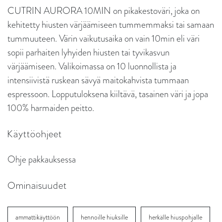
CUTRIN AURORA 10MIN on pikakestoväri, joka on
kehitetty hiusten värjäämiseen tummemmaksi tai samaan
tummuuteen. Värin vaikutusaika on vain 10min eli väri
sopii parhaiten lyhyiden hiusten tai tyvikasvun
värjäämiseen. Valikoimassa on 10 luonnollista ja
intensiivistä ruskean sävyä maitokahvista tummaan
espressoon. Lopputuloksena kiiltävä, tasainen väri ja jopa
100% harmaiden peitto.
Käyttöohjeet
Ohje pakkauksessa
Ominaisuudet
ammattikäyttöön
hennoille hiuksille
herkälle hiuspohjalle