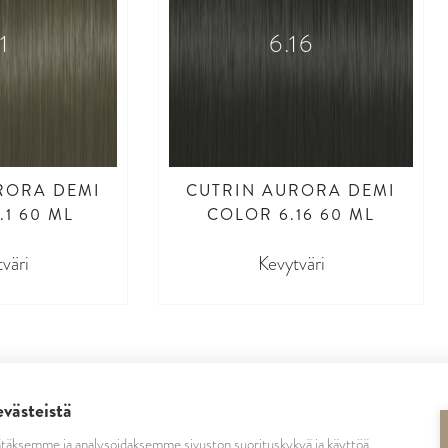
.1
6.16
RORA DEMI
CUTRIN AURORA DEMI
.1 60 ML
COLOR 6.16 60 ML
väri
Kevytväri
evästeistä
täksemme ja analysoidaksemme sivuston suorituskykyä ja käyttöä,