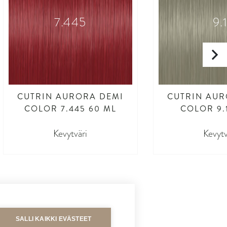
7.445
9.
CUTRIN AURORA DEMI
CUTRIN AUR
COLOR 7.445 60 ML
COLOR 9.
Kevytväri
Kevytv
SALLI KAIKKI EVÄSTEET