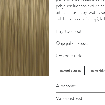
pohjoisen luonnon aktiiviaine
aikana. Hiukset pysyvät hyväs
Tuloksena on kestävämpi, heh
Käyttöohjeet
Ohje pakkauksessa.
Ominaisuudet
ammattikäyttöön
ammoniaki
Ainesosat
Varoitustekstit