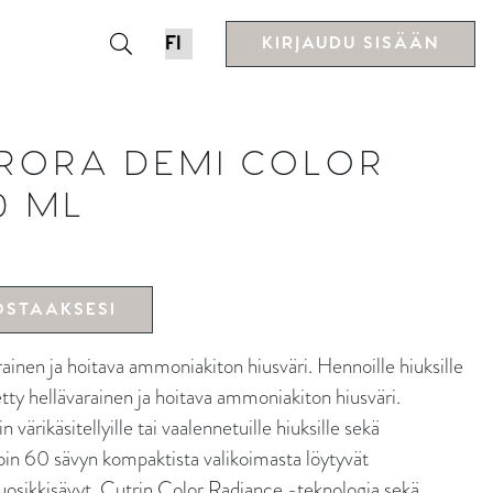
KIRJAUDU SISÄÄN
URORA DEMI COLOR
0 ML
OSTAAKSESI
n ja hoitava ammoniakiton hiusväri. Hennoille hiuksille
tetty hellävarainen ja hoitava ammoniakiton hiusväri.
 värikäsitellyille tai vaalennetuille hiuksille sekä
oin 60 sävyn kompaktista valikoimasta löytyvät
uosikkisävyt. Cutrin Color Radiance -teknologia sekä