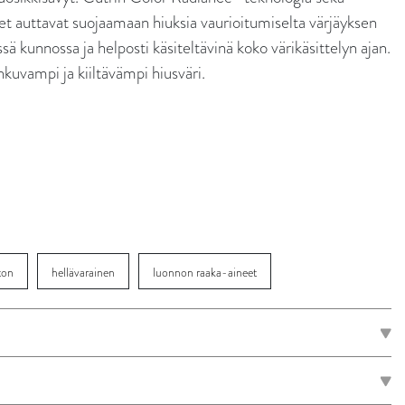
et auttavat suojaamaan hiuksia vaurioitumiselta värjäyksen
sä kunnossa ja helposti käsiteltävinä koko värikäsittelyn ajan.
kuvampi ja kiiltävämpi hiusväri.
ton
hellävarainen
luonnon raaka-aineet