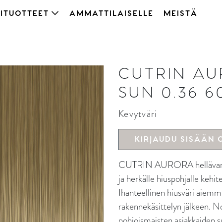
ITUOTTEET
AMMATTILAISELLE
MEISTÄ
CUTRIN A
SUN 0.36 6
Kevytväri
KIRJAUDU SISÄÄN 
CUTRIN AURORA hellävaraine
ja herkälle hiuspohjalle kehi
Ihanteellinen hiusväri aiemmin
rakennekäsittelyn jälkeen. N
pohjoismaisten asiakkaiden s