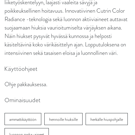
liiketyöskentelyyn, laajasti vaaleita sävyjä ja
poikkeuksellinen hoitavuus. Innovatiivinen Cutrin Color
Radiance -teknologia sekä luonnon aktiiviaineet auttavat
suojaamaan hiuksia vaurioitumiselta värjäyksen aikana.
Näin hiukset pysyvät hyvässä kunnossa ja helposti
käsiteltävinä koko värikäsittelyn ajan. Lopputuloksena on
intensiivinen sekä tasaisen eloisa ja luonnollinen väri.
Käyttöohjeet
Ohje pakkauksessa.
Ominaisuudet
ammattikäyttöön
hennoille hiuksille
herkälle hiuspohjalle
luonnon raaka-aineet