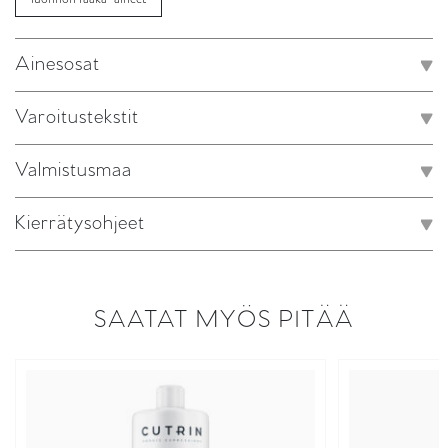
Ainesosat
Varoitustekstit
Valmistusmaa
Kierrätysohjeet
SAATAT MYÖS PITÄÄ