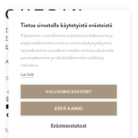
Tietoa sivustolla käytetyistä evästeistä
Tietosuojaseloste
Käytämme sivustollamme evästeitä kerätäksemme ja
Tilaus- ja toimitusehdot
analysoidaksemme sivuston suorituskykyä ja käyttöä,
Evästeasetukset
tarjotaksemme sosiaalisen median ominaisuuksia sekä
parantaaksemme ja räätälöidäksemme sisältöä ja
All rights reserved © CUTRIN
2026
mainoksia.
Lue lisää
SEURAA MEITÄ
cutrinsuomi
SALLI KAIKKI EVÄSTEET
cutrinfinland
CutrinFinland
ESTÄ KAIKKI
cutrinfinland
Evästeasetukset
MAKSUTAVAT