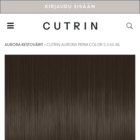
KIRJAUDU SISÄÄN
AURORA KESTOVÄRIT
>
CUTRIN AURORA PERM COLOR 5.3 60 ML