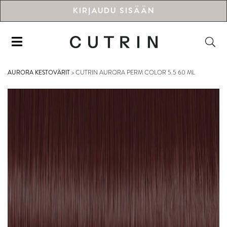
KIRJAUDU SISÄÄN
AURORA KESTOVÄRIT
>
CUTRIN AURORA PERM COLOR 5.5 60 ML