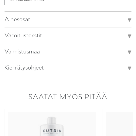
Ainesosat
Varoitustekstit
Valmistusmaa
Kierrätysohjeet
SAATAT MYÖS PITÄÄ