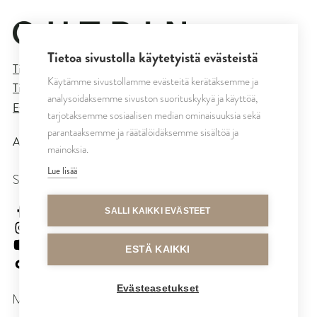
Tietoa sivustolla käytetyistä evästeistä
Tietosuojaseloste
Käytämme sivustollamme evästeitä kerätäksemme ja
Tilaus- ja toimitusehdot
analysoidaksemme sivuston suorituskykyä ja käyttöä,
Evästeasetukset
tarjotaksemme sosiaalisen median ominaisuuksia sekä
parantaaksemme ja räätälöidäksemme sisältöä ja
All rights reserved © CUTRIN
2026
mainoksia.
Lue lisää
SEURAA MEITÄ
cutrinsuomi
SALLI KAIKKI EVÄSTEET
cutrinfinland
CutrinFinland
ESTÄ KAIKKI
cutrinfinland
Evästeasetukset
MAKSUTAVAT