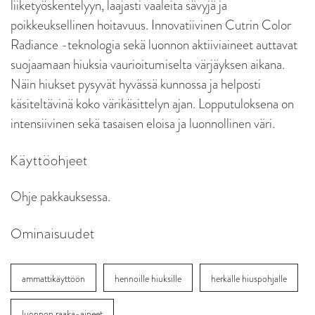
liiketyöskentelyyn, laajasti vaaleita sävyjä ja
poikkeuksellinen hoitavuus. Innovatiivinen Cutrin Color
Radiance -teknologia sekä luonnon aktiiviaineet auttavat
suojaamaan hiuksia vaurioitumiselta värjäyksen aikana.
Näin hiukset pysyvät hyvässä kunnossa ja helposti
käsiteltävinä koko värikäsittelyn ajan. Lopputuloksena on
intensiivinen sekä tasaisen eloisa ja luonnollinen väri.
Käyttöohjeet
Ohje pakkauksessa.
Ominaisuudet
ammattikäyttöön
hennoille hiuksille
herkälle hiuspohjalle
luonnon raaka-aineet