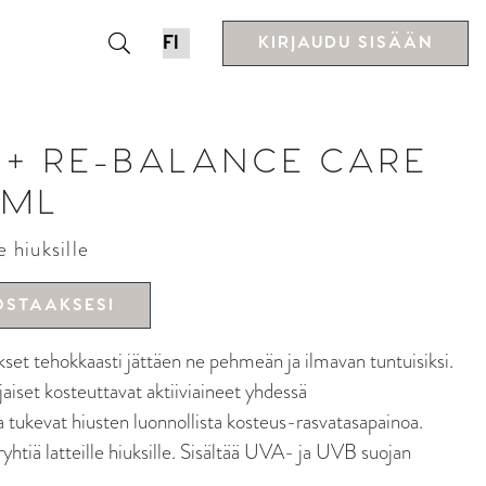
KIRJAUDU SISÄÄN
O+ RE-BALANCE CARE
 ML
e hiuksille
OSTAAKSESI
t tehokkaasti jättäen ne pehmeän ja ilmavan tuntuisiksi.
aiset kosteuttavat aktiiviaineet yhdessä
 tukevat hiusten luonnollista kosteus-rasvatasapainoa.
htiä latteille hiuksille. Sisältää UVA- ja UVB suojan