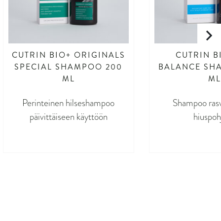
CUTRIN BIO+ ORIGINALS
CUTRIN B
SPECIAL SHAMPOO 200
BALANCE SH
ML
ML
Perinteinen hilseshampoo
Shampoo rasv
päivittäiseen käyttöön
hiuspoh