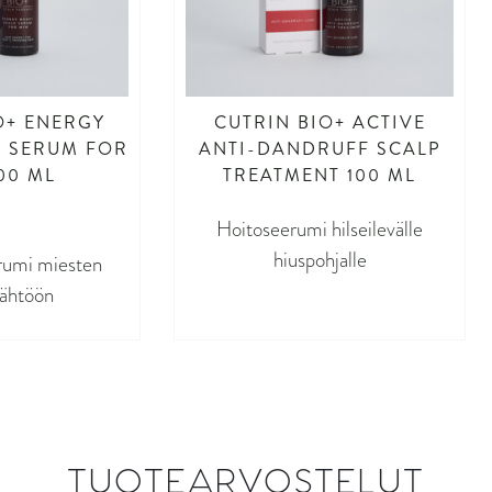
O+ ENERGY
CUTRIN BIO+ ACTIVE
P SERUM FOR
ANTI-DANDRUFF SCALP
00 ML
TREATMENT 100 ML
Hoitoseerumi hilseilevälle
hiuspohjalle
rumi miesten
lähtöön
TUOTEARVOSTELUT