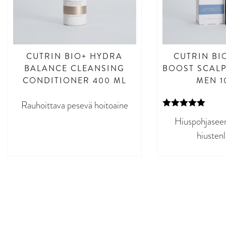
CUTRIN BIO+ HYDRA
CUTRIN BI
BALANCE CLEANSING
BOOST SCAL
CONDITIONER 400 ML
MEN 1
Rauhoittava pesevä hoitoaine
Arvostelu
Hiuspohjasee
tuotteesta:
5.00
/ 5
hiusten