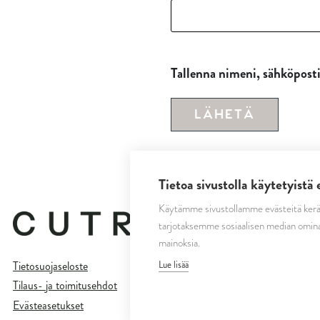
Tallenna nimeni, sähköposti
Tietoa sivustolla käytetyistä 
Käytämme sivustollamme evästeitä kerä
tarjotaksemme sosiaalisen median omina
mainoksia.
Tietosuojaseloste
Lue lisää
Tilaus- ja toimitusehdot
Evästeasetukset