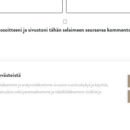
osoitteeni ja sivustoni tähän selaimeen seuraavaa kommento
evästeistä
täksemme ja analysoidaksemme sivuston suorituskykyä ja käyttöä,
SEURAA MEITÄ
isuuksia sekä parantaaksemme ja räätälöidäksemme sisältöä ja
cutrinsuomi
cutrinfinland
CutrinFinland
cutrinfinland