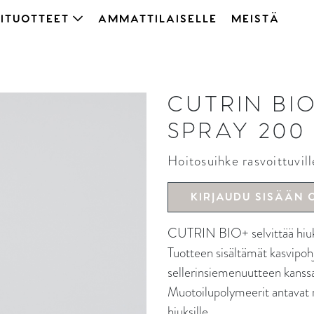
ITUOTTEET
AMMATTILAISELLE
MEISTÄ
CUTRIN BI
SPRAY 200
Hoitosuihke rasvoittuvill
KIRJAUDU SISÄÄN 
CUTRIN BIO+ selvittää hiukse
Tuotteen sisältämät kasvipohj
sellerinsiemenuutteen kanssa
Muotoilupolymeerit antavat ry
hiuksille.