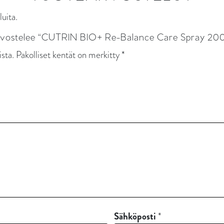
luita.
rvostelee “CUTRIN BIO+ Re-Balance Care Spray 200
ista.
Pakolliset kentät on merkitty
*
Sähköposti
*