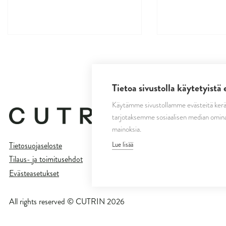
Tietoa sivustolla käytetyistä 
Käytämme sivustollamme evästeitä kerä
tarjotaksemme sosiaalisen median omina
mainoksia.
Lue lisää
Tietosuojaseloste
Tilaus- ja toimitusehdot
Evästeasetukset
All rights reserved © CUTRIN
2026