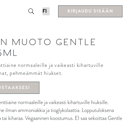
KIRJAUDU SISÄÄN
IN MUOTO GENTLE
5ML
aine normaaleille ja vaikeasti kihartuville
mmat, pehmeämmät hiukset.
OSTAAKSESI
e normaaleille ja vaikeasti kihartuville hiuksille.
e ilman ammoniakkia ja tioglykolaattia. Lopputuloksena
ta tai kiharaa. Vegaaninen koostumus. EI saa sekoittaa Gentle