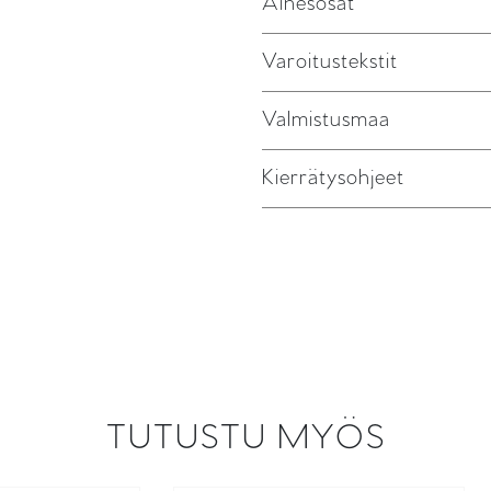
Ainesosat
Varoitustekstit
Valmistusmaa
Kierrätysohjeet
TUTUSTU MYÖS