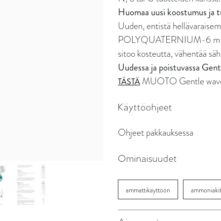
Huomaa uusi koostumus ja 
Uuden, entistä hellävarais
POLYQUATERNIUM-6 muodosta
sitoo kosteutta, vähentää sä
Uudessa ja poistuvassa Gentl
MUOTO Gentle wave u
TÄSTÄ
Käyttöohjeet
Ohjeet pakkauksessa
Ominaisuudet
ammattikäyttöön
ammoniaki