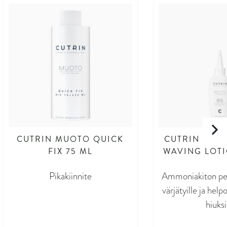
CUTRIN MUOTO QUICK
CUTRIN MUO
FIX 75 ML
WAVING LOTI
Pikakiinnite
Ammoniakiton pe
värjätyille ja helpo
hiuksi