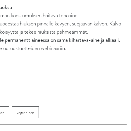
tuoksu
emman koostumuksen hoitava tehoaine
a hiuksen pinnalle kevyen, suojaavan kalvon. Kalvo
hköisyyttä ja tekee hiuksista pehmeämmät.
e permanenttiaineessa on sama kihartava-aine ja alkaali.
utuustuotteiden webinaariin.
ton
vegaaninen