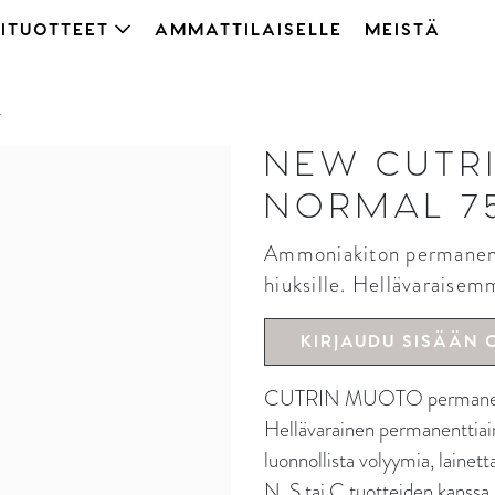
ITUOTTEET
AMMATTILAISELLE
MEISTÄ
L
NEW CUTR
NORMAL 7
Ammoniakiton permanentti
hiuksille. Hellävaraise
KIRJAUDU SISÄÄN 
CUTRIN MUOTO permanenttiain
Hellävarainen permanenttiain
luonnollista volyymia, lainet
N, S tai C tuotteiden kanssa.