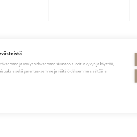
evästeistä
täksemme ja analysoidaksemme sivuston suorituskykyä ja käyttöä,
SEURAA MEITÄ
isuuksia sekä parantaaksemme ja räätälöidäksemme sisältöä ja
cutrinsuomi
cutrinfinland
CutrinFinland
cutrinfinland