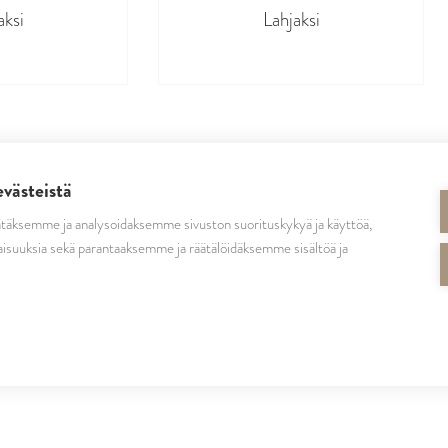
aksi
Lahjaksi
evästeistä
täksemme ja analysoidaksemme sivuston suorituskykyä ja käyttöä,
SEURAA MEITÄ
isuuksia sekä parantaaksemme ja räätälöidäksemme sisältöä ja
cutrinsuomi
cutrinfinland
CutrinFinland
cutrinfinland