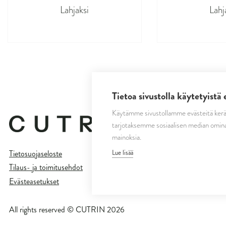
Lahjaksi
Lahj
Tietoa sivustolla käytetyistä 
Käytämme sivustollamme evästeitä kerä
tarjotaksemme sosiaalisen median omina
mainoksia.
Lue lisää
Tietosuojaseloste
Tilaus- ja toimitusehdot
Evästeasetukset
All rights reserved © CUTRIN
2026