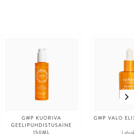
GWP KUORIVA
GWP VALO ELI
GEELIPUHDISTUSAINE
Lahja
150ML