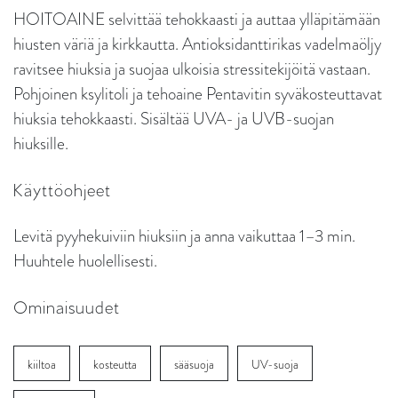
HOITOAINE selvittää tehokkaasti ja auttaa ylläpitämään
hiusten väriä ja kirkkautta. Antioksidanttirikas vadelmaöljy
ravitsee hiuksia ja suojaa ulkoisia stressitekijöitä vastaan.
Pohjoinen ksylitoli ja tehoaine Pentavitin syväkosteuttavat
hiuksia tehokkaasti. Sisältää UVA- ja UVB-suojan
hiuksille.
Käyttöohjeet
Levitä pyyhekuiviin hiuksiin ja anna vaikuttaa 1–3 min.
Huuhtele huolellisesti.
Ominaisuudet
kiiltoa
kosteutta
sääsuoja
UV-suoja