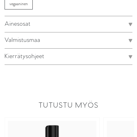
vegaaninen
Ainesosat
Valmistusmaa
Kierrätysohjeet
TUTUSTU MYÖS