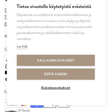
Tietoa sivustolla käytetyistä evästeistä
Tietosuojaseloste
Käytämme sivustollamme evästeitä kerätäksemme ja
Tilaus- ja toimitusehdot
analysoidaksemme sivuston suorituskykyä ja käyttöä,
Evästeasetukset
tarjotaksemme sosiaalisen median ominaisuuksia sekä
parantaaksemme ja räätälöidäksemme sisältöä ja
All rights reserved © CUTRIN
2026
mainoksia.
Lue lisää
SEURAA MEITÄ
cutrinsuomi
SALLI KAIKKI EVÄSTEET
cutrinfinland
CutrinFinland
ESTÄ KAIKKI
cutrinfinland
Evästeasetukset
MAKSUTAVAT