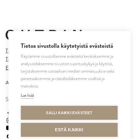
Tietoa sivustolla käytetyistä evästeistä
Tietosuojaseloste
Käytämme sivustollamme evästeitä kerätäksemme ja
Tilaus- ja toimitusehdot
analysoidaksemme sivuston suorituskykyä ja käyttöä,
Evästeasetukset
tarjotaksemme sosiaalisen median ominaisuuksia sekä
parantaaksemme ja räätälöidäksemme sisältöä ja
All rights reserved © CUTRIN
2026
mainoksia.
Lue lisää
SEURAA MEITÄ
cutrinsuomi
SALLI KAIKKI EVÄSTEET
cutrinfinland
CutrinFinland
ESTÄ KAIKKI
cutrinfinland