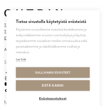
Tietoa sivustolla käytetyistä evästeistä
Tietosuojaseloste
Käytämme sivustollamme evästeitä kerätäksemme ja
Tilaus- ja toimitusehdot
analysoidaksemme sivuston suorituskykyä ja käyttöä,
Evästeasetukset
tarjotaksemme sosiaalisen median ominaisuuksia sekä
parantaaksemme ja räätälöidäksemme sisältöä ja
All rights reserved © CUTRIN
2026
mainoksia.
Lue lisää
SEURAA MEITÄ
cutrinsuomi
SALLI KAIKKI EVÄSTEET
cutrinfinland
CutrinFinland
ESTÄ KAIKKI
cutrinfinland
Evästeasetukset
MAKSUTAVAT