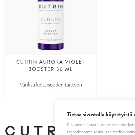
CUTRIN AURORA VIOLET
BOOSTER 50 ML
Värilisä keltaisuuden taittoon
Tietoa sivustolla käytetyistä 
Käytämme sivustollamme evästeitä kerä
tarjotaksemme sosiaalisen median omina