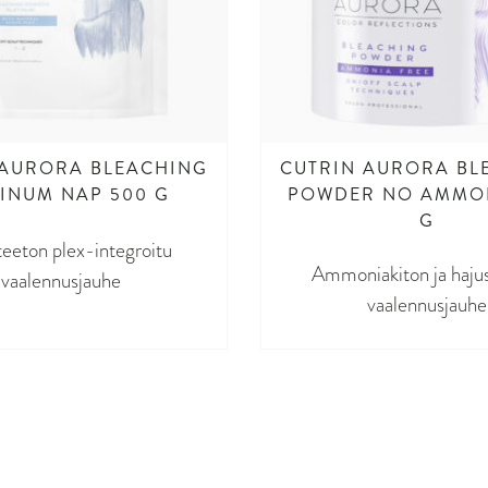
 AURORA BLEACHING
CUTRIN AURORA BL
TINUM NAP 500 G
POWDER NO AMMON
G
eeton plex-integroitu
Ammoniakiton ja haju
vaalennusjauhe
vaalennusjauhe