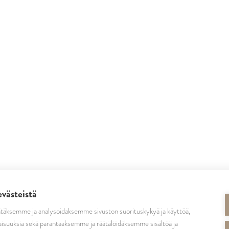
evästeistä
täksemme ja analysoidaksemme sivuston suorituskykyä ja käyttöä,
SEURAA MEITÄ
isuuksia sekä parantaaksemme ja räätälöidäksemme sisältöä ja