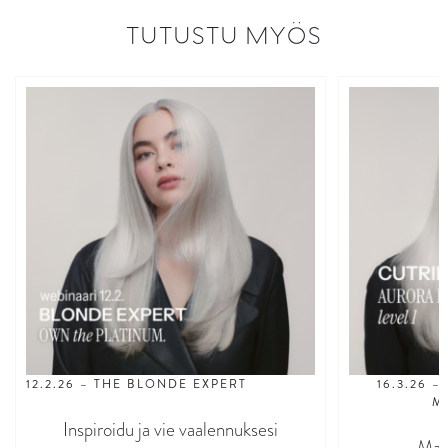
TUTUSTU MYÖS
12.2.26 – THE BLONDE EXPERT
16.3.26 
M
Inspiroidu ja vie vaalennuksesi
Maks