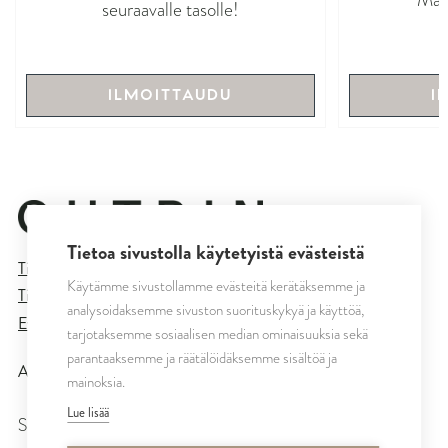
seuraavalle tasolle!
ILMOITTAUDU
I
Tietoa sivustolla käytetyistä evästeistä
Tietosuojaseloste
Käytämme sivustollamme evästeitä kerätäksemme ja
Tilaus- ja toimitusehdot
analysoidaksemme sivuston suorituskykyä ja käyttöä,
Evästeasetukset
tarjotaksemme sosiaalisen median ominaisuuksia sekä
parantaaksemme ja räätälöidäksemme sisältöä ja
All rights reserved © CUTRIN
2026
mainoksia.
Lue lisää
SEURAA MEITÄ