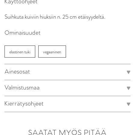
Käyttöohjeet
Suihkuta kuiviin hiuksiin n. 25 cm etäisyydeltä.
Ominaisuudet
elastinen tuki
vegaaninen
Ainesosat
Valmistusmaa
Kierrätysohjeet
SAATAT MYÖS PITÄÄ