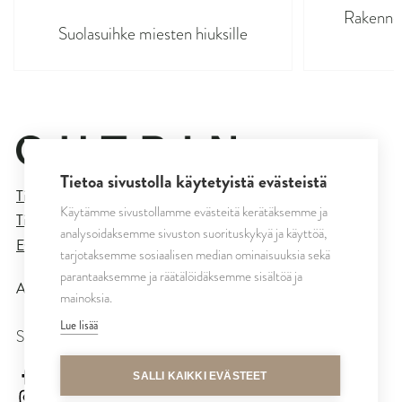
Rakennet
Suolasuihke miesten hiuksille
Tietoa sivustolla käytetyistä evästeistä
Tietosuojaseloste
Käytämme sivustollamme evästeitä kerätäksemme ja
Tilaus- ja toimitusehdot
analysoidaksemme sivuston suorituskykyä ja käyttöä,
Evästeasetukset
tarjotaksemme sosiaalisen median ominaisuuksia sekä
parantaaksemme ja räätälöidäksemme sisältöä ja
All rights reserved © CUTRIN
2026
mainoksia.
Lue lisää
SEURAA MEITÄ
cutrinsuomi
SALLI KAIKKI EVÄSTEET
cutrinfinland