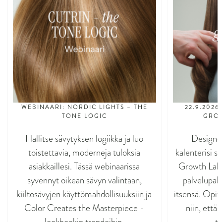
WEBINAARI: NORDIC LIGHTS – THE
22.9.2026
TONE LOGIC
GROW
Hallitse sävytyksen logiikka ja luo
Designed
toistettavia, moderneja tuloksia
kalenterisi s
asiakkaillesi. Tässä webinaarissa
Growth Lab 
syvennyt oikean sävyn valintaan,
palvelupake
kiiltosävyjen käyttömahdollisuuksiin ja
itsensä. Opit
Color Creates the Masterpiece -
niin, että
lookbookin trendeihin.
to