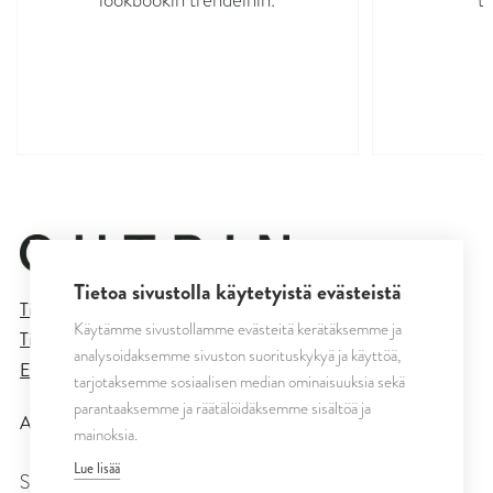
Tietoa sivustolla käytetyistä evästeistä
Tietosuojaseloste
Käytämme sivustollamme evästeitä kerätäksemme ja
Tilaus- ja toimitusehdot
analysoidaksemme sivuston suorituskykyä ja käyttöä,
Evästeasetukset
tarjotaksemme sosiaalisen median ominaisuuksia sekä
parantaaksemme ja räätälöidäksemme sisältöä ja
All rights reserved © CUTRIN
2026
mainoksia.
Lue lisää
SEURAA MEITÄ