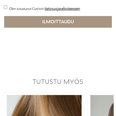
tietosuojaselosteeseen
(Pakollinen)
Olen tutustunut Cutrinin
TUTUSTU MYÖS