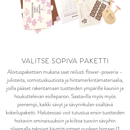
VALITSE SOPIVA PAKETTI
Aloituspakettien mukana saat reilusti flower-poweria –
julisteita, somistuskuutioita ja hintamerkintämateriaalia,
joilla pääset rakentamaan tuotteiden ympärille kauniin ja
houkuttelevan esillepanon. Saatavilla myös myös
pienempi, kaikki sävyt ja sävyrinkulan sisältävä
kokeilupaketti. Halutessasi voit tutustua ensin tuotteiden
hoitaviin ominaisuuksiin ja kiiltoa tuoviin sävyihin
tilaamalla tekniset käyttötuotteet puoleen hintaan (1