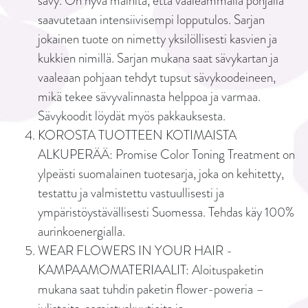
sävy. On hyvä mainita, että vaaleammalla pohjalla
saavutetaan intensiivisempi lopputulos. Sarjan
jokainen tuote on nimetty yksilöllisesti kasvien ja
kukkien nimillä. Sarjan mukana saat sävykartan ja
vaaleaan pohjaan tehdyt tupsut sävykoodeineen,
mikä tekee sävyvalinnasta helppoa ja varmaa.
Sävykoodit löydät myös pakkauksesta.
KOROSTA TUOTTEEN KOTIMAISTA
ALKUPERÄÄ: Promise Color Toning Treatment on
ylpeästi suomalainen tuotesarja, joka on kehitetty,
testattu ja valmistettu vastuullisesti ja
ympäristöystävällisesti Suomessa. Tehdas käy 100%
aurinkoenergialla.
WEAR FLOWERS IN YOUR HAIR -
KAMPAAMOMATERIAALIT: Aloituspaketin
mukana saat tuhdin paketin flower-poweria –