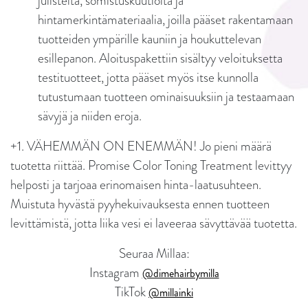
julisteita, somistuskuutioita ja
hintamerkintämateriaalia, joilla pääset rakentamaan
tuotteiden ympärille kauniin ja houkuttelevan
esillepanon. Aloituspakettiin sisältyy veloituksetta
testituotteet, jotta pääset myös itse kunnolla
tutustumaan tuotteen ominaisuuksiin ja testaamaan
sävyjä ja niiden eroja.
+1. VÄHEMMÄN ON ENEMMÄN! Jo pieni määrä
tuotetta riittää. Promise Color Toning Treatment levittyy
helposti ja tarjoaa erinomaisen hinta-laatusuhteen.
Muistuta hyvästä pyyhekuivauksesta ennen tuotteen
levittämistä, jotta liika vesi ei laveeraa sävyttävää tuotetta.
Seuraa Millaa:
Instagram
@dimehairbymilla
TikTok
@millainki