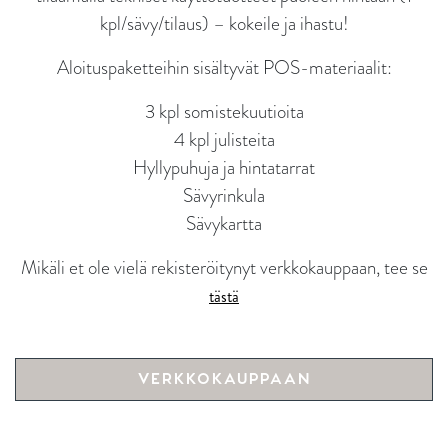
kpl/sävy/tilaus) – kokeile ja ihastu!
Aloituspaketteihin sisältyvät POS-materiaalit:
3 kpl somistekuutioita
4 kpl julisteita
Hyllypuhuja ja hintatarrat
Sävyrinkula
Sävykartta
Mikäli et ole vielä rekisteröitynyt verkkokauppaan, tee se
tästä
VERKKOKAUPPAAN