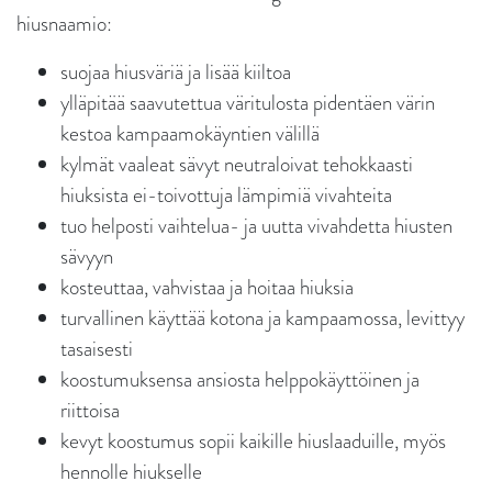
hiusnaamio:
suojaa hiusväriä ja lisää kiiltoa
ylläpitää saavutettua väritulosta pidentäen värin
kestoa kampaamokäyntien välillä
kylmät vaaleat sävyt neutraloivat tehokkaasti
hiuksista ei-toivottuja lämpimiä vivahteita
tuo helposti vaihtelua- ja uutta vivahdetta hiusten
sävyyn
kosteuttaa, vahvistaa ja hoitaa hiuksia
turvallinen käyttää kotona ja kampaamossa, levittyy
tasaisesti
koostumuksensa ansiosta helppokäyttöinen ja
riittoisa
kevyt koostumus sopii kaikille hiuslaaduille, myös
hennolle hiukselle