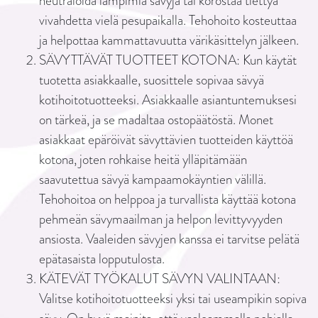
neutraloida lämpimiä sävyjä tai korostaa tiettyä
vivahdetta vielä pesupaikalla. Tehohoito kosteuttaa
ja helpottaa kammattavuutta värikäsittelyn jälkeen.
SÄVYTTÄVÄT TUOTTEET KOTONA: Kun käytät
tuotetta asiakkaalle, suosittele sopivaa sävyä
kotihoitotuotteeksi. Asiakkaalle asiantuntemuksesi
on tärkeä, ja se madaltaa ostopäätöstä. Monet
asiakkaat epäröivät sävyttävien tuotteiden käyttöä
kotona, joten rohkaise heitä ylläpitämään
saavutettua sävyä kampaamokäyntien välillä.
Tehohoitoa on helppoa ja turvallista käyttää kotona
pehmeän sävymaailman ja helpon levittyvyyden
ansiosta. Vaaleiden sävyjen kanssa ei tarvitse pelätä
epätasaista lopputulosta.
KÄTEVÄT TYÖKALUT SÄVYN VALINTAAN:
Valitse kotihoitotuotteeksi yksi tai useampikin sopiva