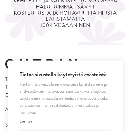
KEHITETTY JA VALMISTETTU SUOMESSA
HALUTUIMMAT SÄVYT
KOSTEUTUSTA JA HOITAVUUTTA HIUSTA
LATISTAMATTA
100% VEGAANINEN
Tietoa sivustolla käytetyistä evästeistä
Tietosuojaseloste
Käytämme sivustollamme evästeitä kerätäksemme ja
Tilaus- ja toimitusehdot
analysoidaksemme sivuston suorituskykyä ja käyttöä,
Evästeasetukset
tarjotaksemme sosiaalisen median ominaisuuksia sekä
parantaaksemme ja räätälöidäksemme sisältöä ja
All rights reserved © CUTRIN
2026
mainoksia.
Lue lisää
SEURAA MEITÄ