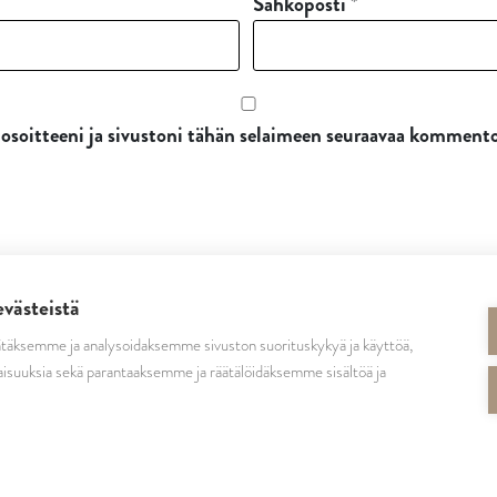
Sähköposti
*
osoitteeni ja sivustoni tähän selaimeen seuraavaa kommento
evästeistä
täksemme ja analysoidaksemme sivuston suorituskykyä ja käyttöä,
SEURAA MEITÄ
isuuksia sekä parantaaksemme ja räätälöidäksemme sisältöä ja
cutrinsuomi
cutrinfinland
CutrinFinland