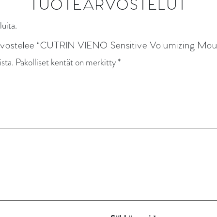
TUOTEARVOSTELUT
luita.
rvostelee “CUTRIN VIENO Sensitive Volumizing Mou
ista.
Pakolliset kentät on merkitty
*