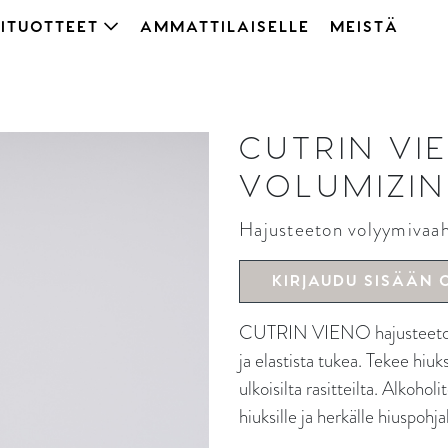
ITUOTTEET
AMMATTILAISELLE
MEISTÄ
CUTRIN VI
VOLUMIZIN
Hajusteeton volyymivaa
KIRJAUDU SISÄÄN 
CUTRIN VIENO hajusteeton vo
ja elastista tukea. Tekee hiuk
ulkoisilta rasitteilta. Alkoho
hiuksille ja herkälle hiuspohja