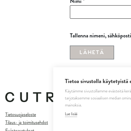
Nimi
*
Tallenna nimeni, sähköposti
Tietoa sivustolla käytetyistä 
Käytämme sivustollamme evästeitä kerä
tarjotaksemme sosiaalisen median omina
mainoksia.
Tietosuojaseloste
Lue lisää
Tilaus- ja toimitusehdot
Evästeasetukset