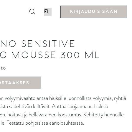
KIRJAUDU SISÄÄN
ENO SENSITIVE
G MOUSSE 300 ML
hto
OSTAAKSESI
lyymivaahto antaa hiuksille luonnollista volyymia, ryhtiä
sista sädehtivän kiiltävät. Auttaa suojaamaan hiuksia
liton, hoitava ja hellävarainen koostumus. Kehitetty hennoille
lle. Testattu pohjoisissa ääriolosuhteissa.