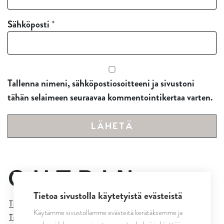
Sähköposti
*
Tallenna nimeni, sähköpostiosoitteeni ja sivustoni
tähän selaimeen seuraavaa kommentointikertaa varten.
Tietoa sivustolla käytetyistä evästeistä
Tietosuojaseloste
Käytämme sivustollamme evästeitä kerätäksemme ja
Tilaus- ja toimitusehdot