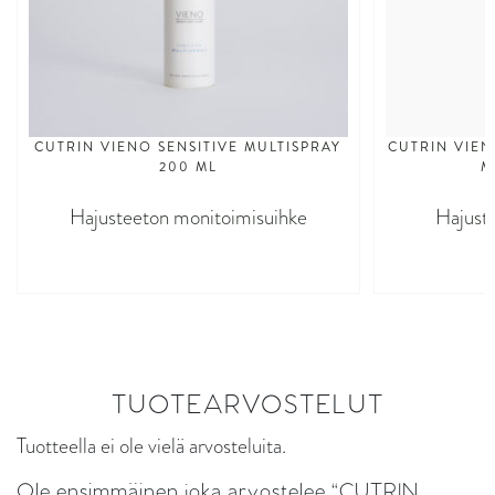
CUTRIN VIENO SENSITIVE MULTISPRAY
CUTRIN VIEN
200 ML
M
Hajusteeton monitoimisuihke
Hajust
TUOTEARVOSTELUT
Tuotteella ei ole vielä arvosteluita.
Ole ensimmäinen joka arvostelee “CUTRIN