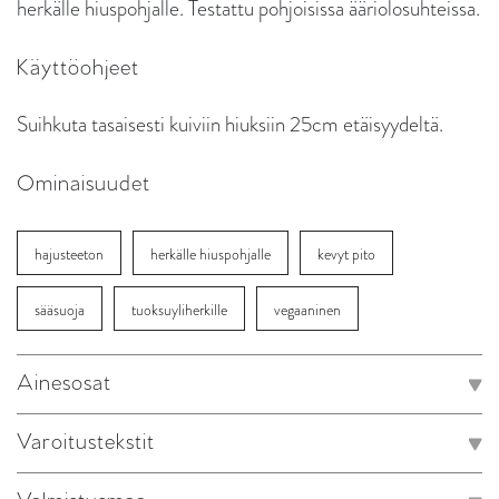
herkälle hiuspohjalle. Testattu pohjoisissa ääriolosuhteissa.
Käyttöohjeet
Suihkuta tasaisesti kuiviin hiuksiin 25cm etäisyydeltä.
Ominaisuudet
hajusteeton
herkälle hiuspohjalle
kevyt pito
sääsuoja
tuoksuyliherkille
vegaaninen
Ainesosat
Varoitustekstit