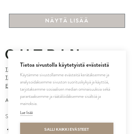
NÄYTÄ LISÄÄ
Tietoa sivustolla käytetyistä evästeistä
Tietosuojaseloste
Käytämme sivustollamme evästeitä kerätäksemme ja
Tilaus- ja toimitusehdot
analysoidaksemme sivuston suorituskykyä ja käyttöä,
Evästeasetukset
tarjotaksemme sosiaalisen median ominaisuuksia sekä
parantaaksemme ja räätälöidäksemme sisältöä ja
All rights reserved © CUTRIN
2026
mainoksia.
Lue lisää
SEURAA MEITÄ
cutrinsuomi
SALLI KAIKKI EVÄSTEET