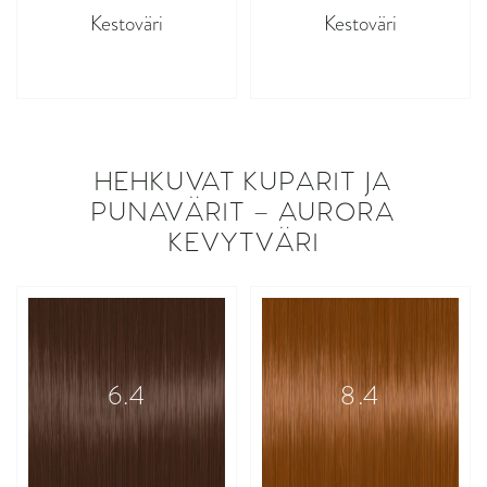
Kestoväri
Kestoväri
asdasdasd
asdasdasd
HEHKUVAT KUPARIT JA
PUNAVÄRIT – AURORA
KEVYTVÄRI
6.4
8.4