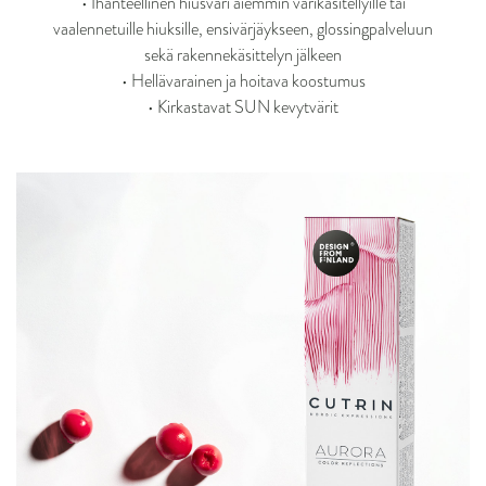
• Ihanteellinen hiusväri aiemmin värikäsitellyille tai
vaalennetuille hiuksille, ensivärjäykseen, glossingpalveluun
sekä rakennekäsittelyn jälkeen
• Hellävarainen ja hoitava koostumus
• Kirkastavat SUN kevytvärit