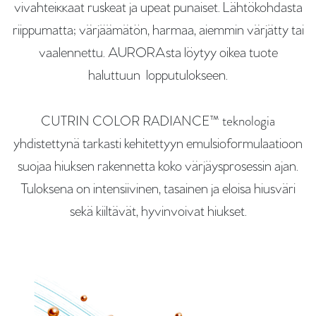
vivahteiккaat ruskeat ja upeat punaiset. Lähtökohdasta
riippumatta; värjäämätön, harmaa, aiemmin värjätty tai
vaalennettu. AURORAsta löytyy oikea tuote
haluttuun lopputulokseen.
CUTRIN COLOR RADIANCE™ teknologia
yhdistettynä tarkasti kehitettyyn emulsioformulaatioon
suojaa hiuksen rakennetta koko värjäysprosessin ajan.
Tuloksena on intensiivinen, tasainen ja eloisa hiusväri
sekä kiiltävät, hyvinvoivat hiukset.