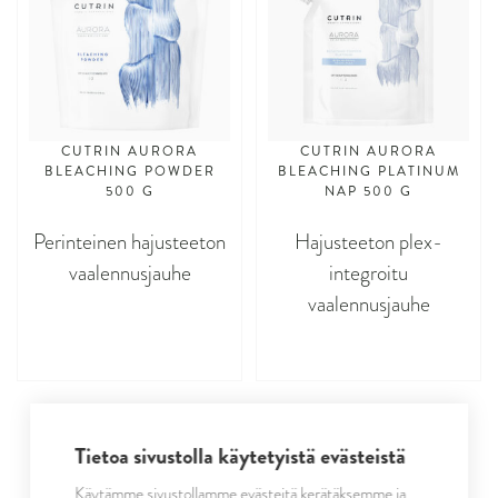
CUTRIN AURORA
CUTRIN AURORA
BLEACHING POWDER
BLEACHING PLATINUM
500 G
NAP 500 G
Perinteinen hajusteeton
Hajusteeton plex-
vaalennusjauhe
integroitu
vaalennusjauhe
asdasdasd
asdasdasd
Tietoa sivustolla käytetyistä evästeistä
AURORA KEVYTVÄRI
Käytämme sivustollamme evästeitä kerätäksemme ja