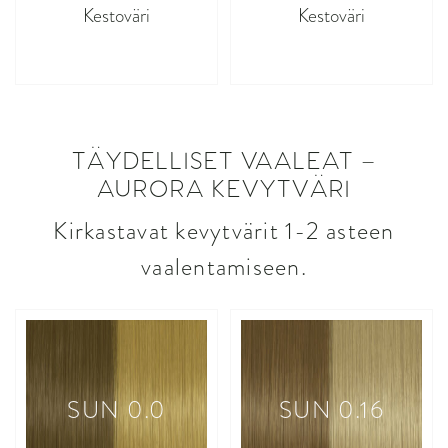
Kestoväri
Kestoväri
asdasdasd
asdasdasd
TÄYDELLISET VAALEAT –
AURORA KEVYTVÄRI
Kirkastavat kevytvärit 1-2 asteen
vaalentamiseen.
SUN 0.0
SUN 0.16