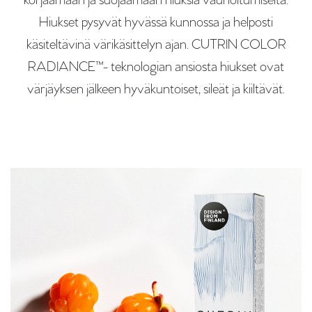
korjaamaan ja suojaamaan hiuksia vaurioitumiselta.
Hiukset pysyvät hyvässä kunnossa ja helposti
käsiteltävinä värikäsittelyn ajan. CUTRIN COLOR
RADIANCE™- teknologian ansiosta hiukset ovat
värjäyksen jälkeen hyväkuntoiset, sileät ja kiiltävät.