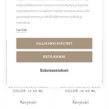
TAITTOSÄVYSARJA
analysoidaksemme sivuston suorituskykyä ja käyttöä,
Näillä sävyillä saavutat kauniin
tarjotaksemme sosiaalisen median ominaisuuksia sekä
parantaaksemme ja räätälöidäksemme sisältöä ja
puuterisen vivahteen, pehmeän taiton
mainoksia.
ja toteutat kiiltokäsittelyn.
Lue lisää
SALLI KAIKKI EVÄSTEET
ESTÄ KAIKKI
.12
.16
Evästeasetukset
CUTRIN AURORA DEMI
CUTRIN AURORA DEMI
COLOR .12 60 ML
COLOR .16 60 ML
Kevytväri
Kevytväri