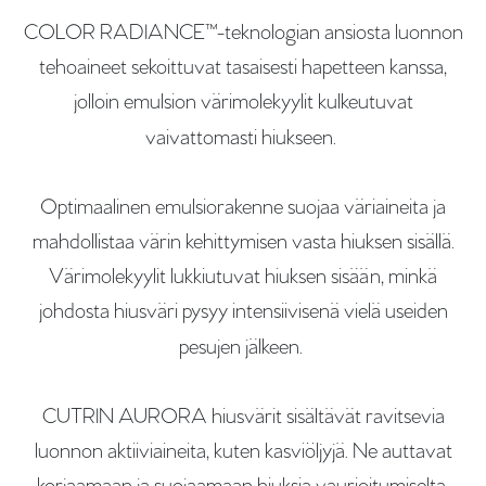
COLOR RADIANCE™-teknologian ansiosta luonnon
tehoaineet sekoittuvat tasaisesti hapetteen kanssa,
jolloin emulsion värimolekyylit kulkeutuvat
vaivattomasti hiukseen.
Optimaalinen emulsiorakenne suojaa väriaineita ja
mahdollistaa värin kehittymisen vasta hiuksen sisällä.
Värimolekyylit lukkiutuvat hiuksen sisään, minkä
johdosta hiusväri pysyy intensiivisenä vielä useiden
pesujen jälkeen.
CUTRIN AURORA hiusvärit sisältävät ravitsevia
luonnon aktiiviaineita, kuten kasviöljyjä. Ne auttavat